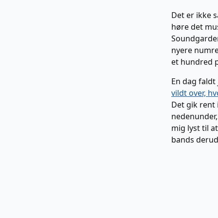
Det er ikke s
høre det mus
Soundgarden,
nyere numre 
et hundred 
En dag faldt 
vildt over, h
Det gik rent 
nedenunder, 
mig lyst til
bands derud