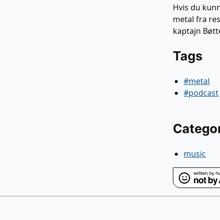
Hvis du kunn
metal fra re
kaptajn Bøtt
Tags
#metal
#podcast
Catego
music