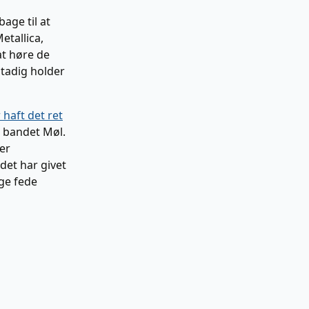
bage til at
etallica,
at høre de
stadig holder
 haft det ret
bandet Møl.
her
det har givet
nge fede