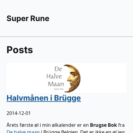
Super Rune
Posts
Halvmånen i Brügge
2014-12-01
Årets første øl i min ølkalender er en
Brugse Bok
fra
De halve maan
i Brügge Belgien. Det er ikke en øl jeg