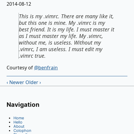
2014-08-12
This is my .vimrc. There are many like it,
but this one is mine. My .vimrc is my
best friend. It is my life. I must master it
as I must master my life. My .vimrc,
without me, is useless. Without my
.vimrc, I am useless. I must edit my
.vimrc true.
Courtesy of
@benfrain
‹ Newer
Older ›
Navigation
Home
Hello
About
Colophon