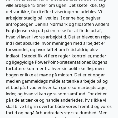
ville arbejde 15 timer om ugen. Det skete ikke. Og
det var ikke, fordi effektiviseringerne udeblev. Vi
arbejder sta­dig på livet løs. I denne bog begiver
antropologen Dennis Nørmark og filosoffen Anders
Fogh Jensen sig ud på en rejse for at finde ud af,
hvad vi laver i vores arbejdstid. Det er blevet en rejse
ind i det absurde, hvor meningen med arbejdet er
forsvundet, og hvor løftet om fritid aldrig blev
indløst. I ste­det fik vi flere regler, kontroller, møder
og ligegyldige Power­Point-præsentationer. Bogens
forfattere kommer fra hver sin politiske fløj, men
bogen er ikke et møde på midten. Det er et opgør
med en gammeldags måde at tænke arbejde på og
et bud på, hvad enhver kan gøre som arbejdstager,
leder, og hvad vi kan gøre som samfund. For det er
på tide at tænke og handle anderledes, hvis ikke vi
skal blive til grin overfor både vores fremtid og vores
fortid og begå århundredets største dumhed. Men