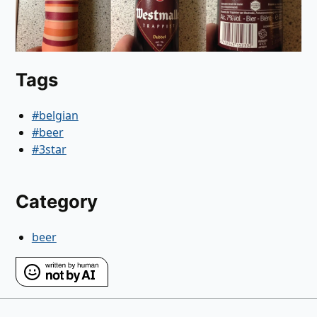
Tags
#belgian
#beer
#3star
Category
beer